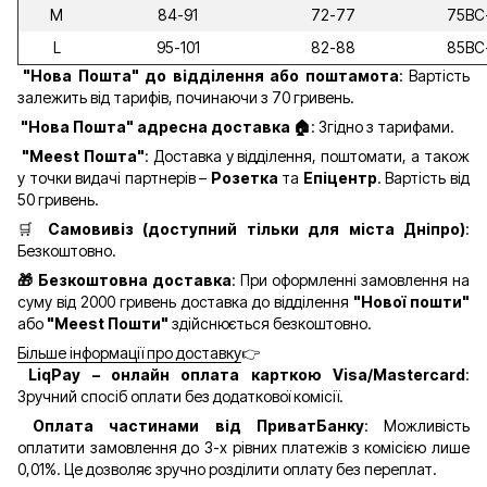
M
84-91
72-77
75ВС
L
95-101
82-88
85ВС
"Нова Пошта" до відділення
або поштамота
: Вартість
залежить від тарифів, починаючи з 70 гривень.
"Нова Пошта" адресна доставка 🏠
: Згідно з тарифами.
"Meest Пошта"
: Доставка у відділення, поштомати, а також
у точки видачі партнерів –
Розетка
та
Епіцентр
. Вартість від
50 гривень.
🛒
Самовивіз (доступний тільки для міста Дніпро)
:
Безкоштовно.
🎁 Безкоштовна доставка
: При оформленні замовлення на
суму від 2000 гривень доставка до відділення
"Нової пошти"
або
"Meest Пошти"
здійснюється безкоштовно.
Більше інформації про доставку
👉
LiqPay – онлайн оплата карткою Visa/Mastercard
:
Зручний спосіб оплати без додаткової комісії.
Оплата частинами від ПриватБанку
: Можливість
оплатити замовлення до 3-х рівних платежів з комісією лише
0,01%. Це дозволяє зручно розділити оплату без переплат.