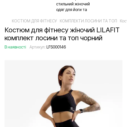
КОСТЮМ ДЛЯ ФІТНЕСУ
КОМПЛЕКТИ ЛОСИНИ ТА ТОП
Кос
Костюм для фітнесу жіночий LILAFIT
комплект лосини та топ чорний
В наявності
Артикул:
LFS000146