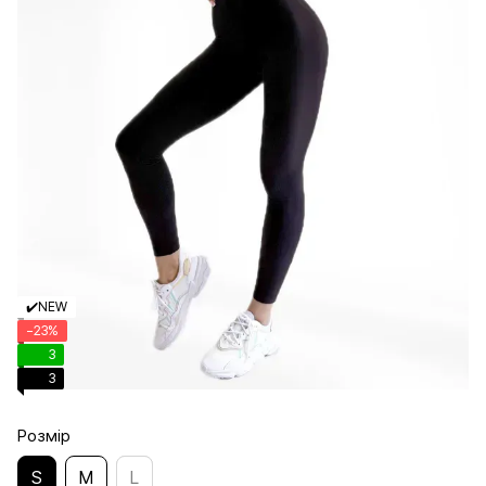
✔️NEW
−23%
3
3
Розмір
S
M
L