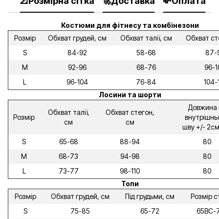
📐Розмірна сітка
🚀Доставка
💸Оплата

Костюми для фітнесу та комбінезони
Розмір
Обхват грудей, см
Обхват талії, см
Обхват ст
S
84-92
58-68
87-
M
92-96
68-76
96-1
L
96-104
76-84
104-
Лосини та шорти
Довжина 
Обхват талії,
Обхват стегон,
Розмір
внутрішнь
см
см
шву +/- 2см
S
65-68
88-94
80
M
68-73
94-98
80
L
73-77
98-110
80
Топи
Розмір
Обхват грудей, см
Під грудьми, см
Розмір с
S
75-85
65-72
65ВС-