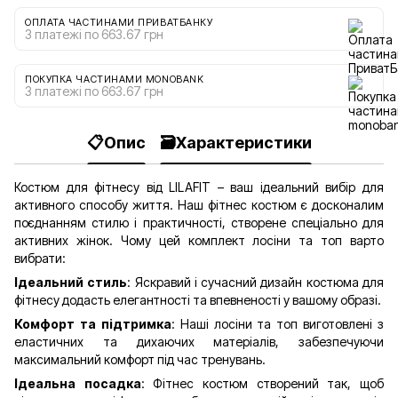
ОПЛАТА ЧАСТИНАМИ ПРИВАТБАНКУ
3 платежі по 663.67 грн
ПОКУПКА ЧАСТИНАМИ MONOBANK
3 платежі по 663.67 грн
📋Опис
🗃️Характеристики
Костюм для фітнесу від LILAFIT – ваш ідеальний вибір для
активного способу життя. Наш фітнес костюм є досконалим
поєднанням стилю і практичності, створене спеціально для
активних жінок. Чому цей комплект лосіни та топ варто
вибрати:
Ідеальний стиль
: Яскравий і сучасний дизайн костюма для
фітнесу додасть елегантності та впевненості у вашому образі.
Комфорт та підтримка
: Наші лосіни та топ виготовлені з
еластичних та дихаючих матеріалів, забезпечуючи
максимальний комфорт під час тренувань.
Ідеальна посадка
: Фітнес костюм створений так, щоб