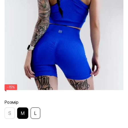
−15%
Розмір
S
M
L