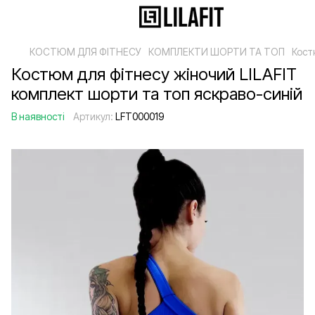
КОСТЮМ ДЛЯ ФІТНЕСУ
КОМПЛЕКТИ ШОРТИ ТА ТОП
Кост
Костюм для фітнесу жіночий LILAFIT
комплект шорти та топ яскраво-синій
В наявності
Артикул:
LFT000019