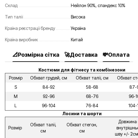
Склад
Нейлон 90%, спандекс 10%
Тип талії
Висока
Країна реєстрації бренду
Україна
Країна виробник
Китай
📐Розмірна сітка
🚀Доставка
💸Оплата

Костюми для фітнесу та комбінезони
Розмір
Обхват грудей, см
Обхват талії, см
Обхват ст
S
84-92
58-68
87-
M
92-96
68-76
96-1
L
96-104
76-84
104-
Лосини та шорти
Довжина 
Обхват талії,
Обхват стегон,
Розмір
внутрішнь
см
см
шву +/- 2см