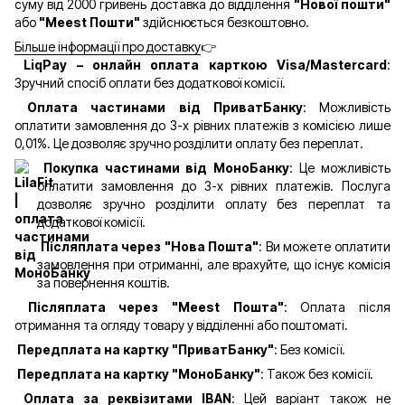
суму від 2000 гривень доставка до відділення
"Нової пошти"
або
"Meest Пошти"
здійснюється безкоштовно.
Більше інформації про доставку
👉
LiqPay – онлайн оплата карткою Visa/Mastercard
:
Зручний спосіб оплати без додаткової комісії.
Оплата частинами від ПриватБанку
: Можливість
оплатити замовлення до 3-х рівних платежів з комісією лише
0,01%. Це дозволяє зручно розділити оплату без переплат.
Покупка частинами від МоноБанку
: Це можливість
оплатити замовлення до 3-х рівних платежів. Послуга
дозволяє зручно розділити оплату без переплат та
додаткової комісії.
Післяплата через "Нова Пошта"
: Ви можете оплатити
замовлення при отриманні, але врахуйте, що існує комісія
за повернення коштів.
Післяплата через "Meest Пошта"
: Оплата після
отримання та огляду товару у відділенні або поштоматі.
Передплата на картку "ПриватБанку"
: Без комісії.
Передплата на картку "МоноБанку"
: Також без комісії.
Оплата за реквізитами IBAN
: Цей варіант також не