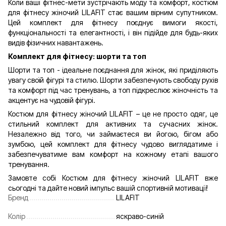
Коли ваші фітнес-мети зустрічають моду та комфорт, костюм
для фітнесу жіночий LILAFIT стає вашим вірним супутником.
Цей комплект для фітнесу поєднує вимоги якості,
функціональності та елегантності, і він підійде для будь-яких
видів фізичних навантажень.
Комплект для фітнесу: шорти та топ
Шорти та топ - ідеальне поєднання для жінок, які приділяють
увагу своїй фігурі та стилю. Шорти забезпечують свободу рухів
та комфорт під час тренувань, а топ підкреслює жіночність та
акцентує на чудовій фігурі.
Костюм для фітнесу жіночий LILAFIT – це не просто одяг, це
стильний комплект для активних та сучасних жінок.
Незалежно від того, чи займаєтеся ви йогою, бігом або
зумбою, цей комплект для фітнесу чудово виглядатиме і
забезпечуватиме вам комфорт на кожному етапі вашого
тренування.
Замовте собі Костюм для фітнесу жіночий LILAFIT вже
сьогодні та дайте новий імпульс вашій спортивній мотивації!
Бренд
LILAFIT
Колір
яскраво-синій