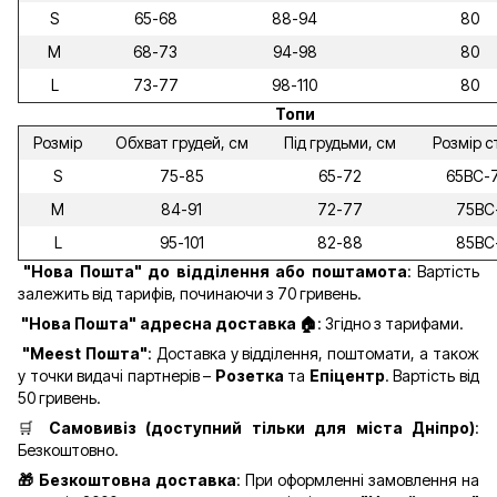
S
65-68
88-94
80
M
68-73
94-98
80
L
73-77
98-110
80
Топи
Розмір
Обхват грудей, см
Під грудьми, см
Розмір с
S
75-85
65-72
65ВС-
M
84-91
72-77
75ВС
L
95-101
82-88
85ВС
"Нова Пошта" до відділення
або поштамота
: Вартість
залежить від тарифів, починаючи з 70 гривень.
"Нова Пошта" адресна доставка 🏠
: Згідно з тарифами.
"Meest Пошта"
: Доставка у відділення, поштомати, а також
у точки видачі партнерів –
Розетка
та
Епіцентр
. Вартість від
50 гривень.
🛒
Самовивіз (доступний тільки для міста Дніпро)
:
Безкоштовно.
🎁 Безкоштовна доставка
: При оформленні замовлення на