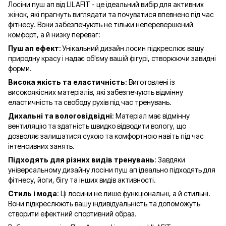
Лосіни пуш ап від LILAFIT - це ідеальний вибір для активних
жінок, які прагнуть виглядати та почуватися впевнено під час
фітнесу. Вони забезпечують не тільки неперевершений
комфорт, а й низку переваг:
Пуш ап ефект
: Унікальний дизайн лосин підкреслює вашу
природну красу і надає об'єму вашій фігурі, створюючи завидні
форми.
Висока якість та еластичність
: Виготовлені із
високоякісних матеріалів, які забезпечують відмінну
еластичність та свободу рухів під час тренувань.
Дихальні та вологовідвідні
: Матеріал має відмінну
вентиляцію та здатність швидко відводити вологу, що
дозволяє залишатися сухою та комфортною навіть під час
інтенсивних занять.
Підходять для різних видів тренувань
: Завдяки
універсальному дизайну лосіни пуш ап ідеально підходять для
фітнесу, йоги, бігу та інших видів активності.
Стиль і мода
: Ці лосини не лише функціональні, а й стильні.
Вони підкреслюють вашу індивідуальність та допоможуть
створити ефектний спортивний образ.