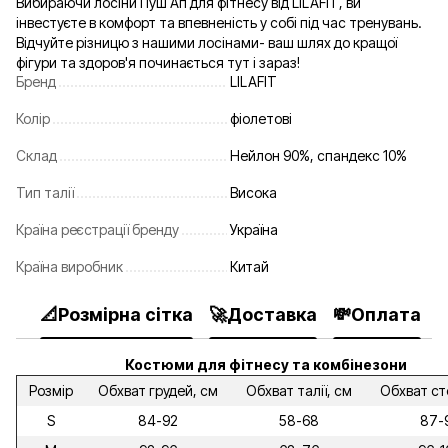
Вибираючи лосіни Пуш Ап для фітнесу від LILAFIT, ви
інвестуєте в комфорт та впевненість у собі під час тренувань.
Відчуйте різницю з нашими лосінами- ваш шлях до кращої
фігури та здоров'я починається тут і зараз!
Бренд
LILAFIT
Колір
фіолетові
Склад
Нейлон 90%, спандекс 10%
Тип талії
Висока
Країна реєстрації бренду
Україна
Країна виробник
Китай
📐Розмірна сітка
🚀Доставка
💸Оплата

Костюми для фітнесу та комбінезони
Розмір
Обхват грудей, см
Обхват талії, см
Обхват ст
S
84-92
58-68
87-