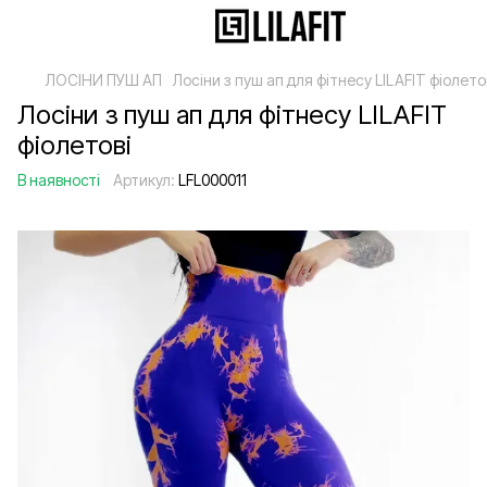
ЛОСІНИ ПУШ АП
Лосіни з пуш ап для фітнесу LILAFIT фіолето
Лосіни з пуш ап для фітнесу LILAFIT
фіолетові
В наявності
Артикул:
LFL000011