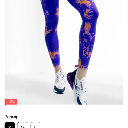
−15%
Розмір
S
M
L