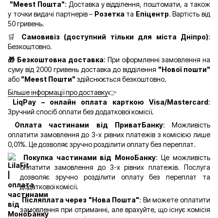
"Meest Пошта"
: Доставка у відділення, поштомати, а також
у точки видачі партнерів –
Розетка
та
Епіцентр
. Вартість від
50 гривень.
🛒
Самовивіз (доступний тільки для міста Дніпро)
:
Безкоштовно.
🎁 Безкоштовна доставка
: При оформленні замовлення на
суму від 2000 гривень доставка до відділення
"Нової пошти"
або
"Meest Пошти"
здійснюється безкоштовно.
Більше інформації про доставку
👉
LiqPay – онлайн оплата карткою Visa/Mastercard
:
Зручний спосіб оплати без додаткової комісії.
Оплата частинами від ПриватБанку
: Можливість
оплатити замовлення до 3-х рівних платежів з комісією лише
0,01%. Це дозволяє зручно розділити оплату без переплат.
Покупка частинами від МоноБанку
: Це можливість
оплатити замовлення до 3-х рівних платежів. Послуга
дозволяє зручно розділити оплату без переплат та
додаткової комісії.
Післяплата через "Нова Пошта"
: Ви можете оплатити
замовлення при отриманні, але врахуйте, що існує комісія