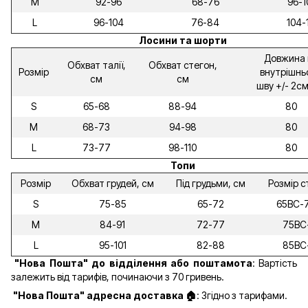
M
92-96
68-76
96-1
L
96-104
76-84
104-
Лосини та шорти
Довжина 
Обхват талії,
Обхват стегон,
Розмір
внутрішнь
см
см
шву +/- 2см
S
65-68
88-94
80
M
68-73
94-98
80
L
73-77
98-110
80
Топи
Розмір
Обхват грудей, см
Під грудьми, см
Розмір с
S
75-85
65-72
65ВС-
M
84-91
72-77
75ВС
L
95-101
82-88
85ВС
"Нова Пошта" до відділення
або поштамота
: Вартість
залежить від тарифів, починаючи з 70 гривень.
"Нова Пошта" адресна доставка 🏠
: Згідно з тарифами.