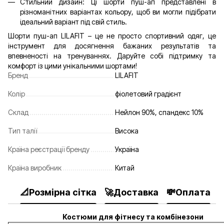
Стильний дизайн: Ці шорти пуш-ап представлені в
різноманітних варіантах кольору, щоб ви могли підібрати
ідеальний варіант під свій стиль.
Шорти пуш-ап LILAFIT – це не просто спортивний одяг, це
інструмент для досягнення бажаних результатів та
впевненості на тренуваннях. Даруйте собі підтримку та
комфорт із цими унікальними шортами!
Бренд
LILAFIT
Колір
фіолетовий градієнт
Склад
Нейлон 90%, спандекс 10%
Тип талії
Висока
Країна реєстрації бренду
Україна
Країна виробник
Китай
📐Розмірна сітка
🚀Доставка
💸Оплата

Костюми для фітнесу та комбінезони