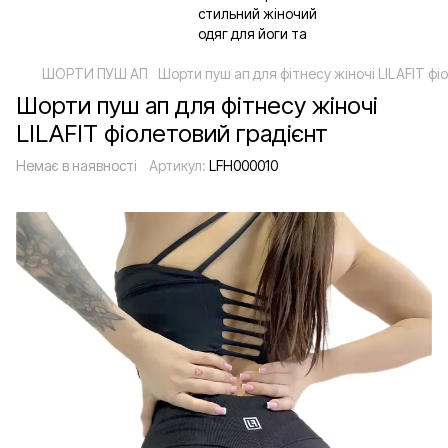
ШОРТИ ПУШ АП
Шорти пуш ап для фітнесу жіночі LILAFIT фі
Шорти пуш ап для фітнесу жіночі
LILAFIT фіолетовий градієнт
Немає в наявності
Артикул:
LFH000010