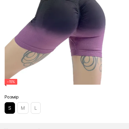
−15%
Розмір
S
M
L