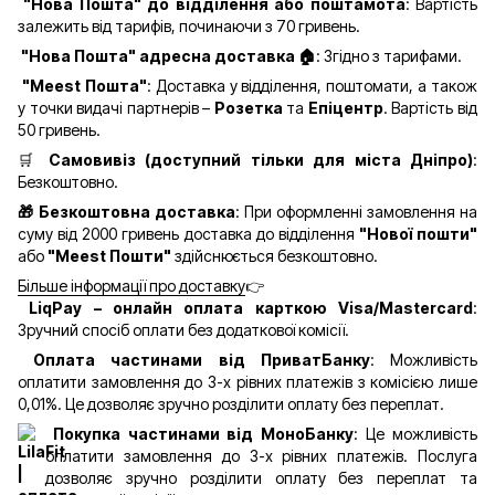
"Нова Пошта" до відділення
або поштамота
: Вартість
залежить від тарифів, починаючи з 70 гривень.
"Нова Пошта" адресна доставка 🏠
: Згідно з тарифами.
"Meest Пошта"
: Доставка у відділення, поштомати, а також
у точки видачі партнерів –
Розетка
та
Епіцентр
. Вартість від
50 гривень.
🛒
Самовивіз (доступний тільки для міста Дніпро)
:
Безкоштовно.
🎁 Безкоштовна доставка
: При оформленні замовлення на
суму від 2000 гривень доставка до відділення
"Нової пошти"
або
"Meest Пошти"
здійснюється безкоштовно.
Більше інформації про доставку
👉
LiqPay – онлайн оплата карткою Visa/Mastercard
:
Зручний спосіб оплати без додаткової комісії.
Оплата частинами від ПриватБанку
: Можливість
оплатити замовлення до 3-х рівних платежів з комісією лише
0,01%. Це дозволяє зручно розділити оплату без переплат.
Покупка частинами від МоноБанку
: Це можливість
оплатити замовлення до 3-х рівних платежів. Послуга
дозволяє зручно розділити оплату без переплат та