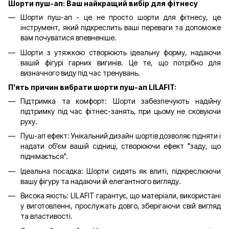
Шорти пуш-ап: Ваш найкращий вибір для фітнесу
Шорти пуш-ап - це не просто шорти для фітнесу, це
інструмент, який підкреслить ваші переваги та допоможе
вам почуватися впевненіше.
Шорти з утяжкою створюють ідеальну форму, надаючи
вашій фігурі гарних вигинів. Це те, що потрібно для
визначного виду під час тренувань.
П'ять причин вибрати шорти пуш-ап LILAFIT:
Підтримка та комфорт: Шорти забезпечують надійну
підтримку під час фітнес-занять, при цьому не сковуючи
руху.
Пуш-ап ефект: Унікальний дизайн шортів дозволяє підняти і
надати об'єм вашій сідниці, створюючи ефект "заду, що
піднімається".
Ідеальна посадка: Шорти сидять як влиті, підкреслюючи
вашу фігуру та надаючи їй елегантного вигляду.
Висока якість: LILAFIT гарантує, що матеріали, використані
у виготовленні, прослужать довго, зберігаючи свій вигляд
та властивості.