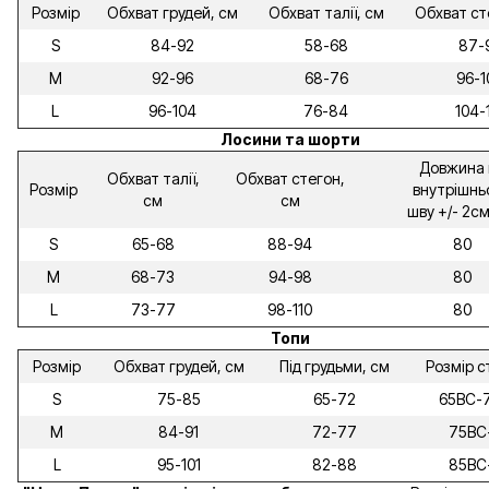
Розмір
Обхват грудей, см
Обхват талії, см
Обхват ст
S
84-92
58-68
87-
M
92-96
68-76
96-1
L
96-104
76-84
104-
Лосини та шорти
Довжина 
Обхват талії,
Обхват стегон,
Розмір
внутрішнь
см
см
шву +/- 2см
S
65-68
88-94
80
M
68-73
94-98
80
L
73-77
98-110
80
Топи
Розмір
Обхват грудей, см
Під грудьми, см
Розмір с
S
75-85
65-72
65ВС-
M
84-91
72-77
75ВС
L
95-101
82-88
85ВС