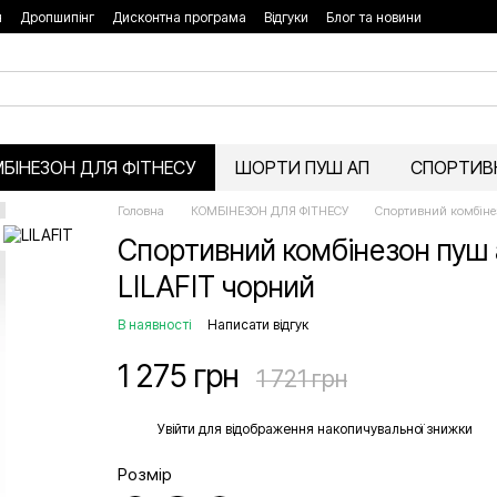
я
Дропшипінг
Дисконтна програма
Відгуки
Блог та новини
БІНЕЗОН ДЛЯ ФІТНЕСУ
ШОРТИ ПУШ АП
СПОРТИВН
Головна
КОМБІНЕЗОН ДЛЯ ФІТНЕСУ
Спортивний комбіне
Спортивний комбінезон пуш 
LILAFIT чорний
В наявності
Написати відгук
1 275 грн
1 721 грн
%
Увійти
для відображення накопичувальної знижки
Розмір