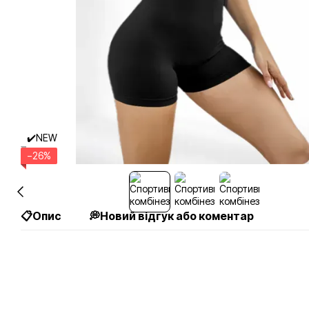
✔️NEW
−26%
📋Опис
💭Новий відгук або коментар