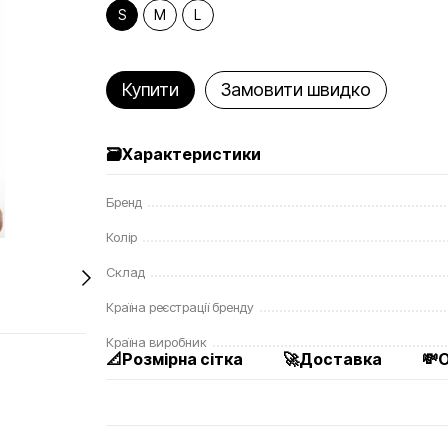
S
M
L
Купити
Замовити швидко
🗃️Характеристики
Бренд
Колір
Склад
Країна реєстрації бренду
Країна виробник
📐Розмірна сітка
🚀Доставка
💸