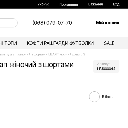
Укр
Рус
Бажання
Вхід
Порівняння
(068) 079-07-70
Мій кошик
І ТОПИ
КОФТИ РАШГАРДИ ФУТБОЛКИ
SALE
зон пуш ап жіночий з шортами LILAFIT чорний розмір S
ап жіночий з шортами
Артикул
LFJ000044
В бажання