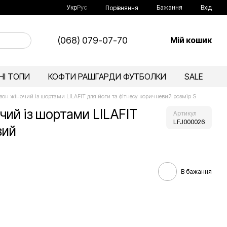
Укр
Рус
Бажання
Вхід
Порівняння
(068) 079-07-70
Мій кошик
І ТОПИ
КОФТИ РАШГАРДИ ФУТБОЛКИ
SALE
он жіночий із шортами LILAFIT для йоги та фітнесу коричневий розмір S
чий із шортами LILAFIT
Артикул
LFJ000026
вий
В бажання