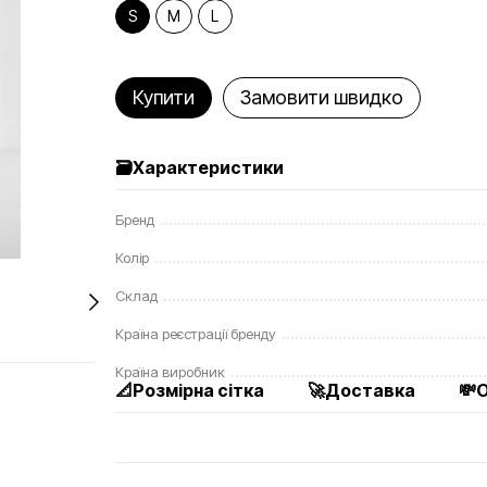
S
M
L
Купити
Замовити швидко
🗃️Характеристики
Бренд
Колір
Склад
Країна реєстрації бренду
Країна виробник
📐Розмірна сітка
🚀Доставка
💸