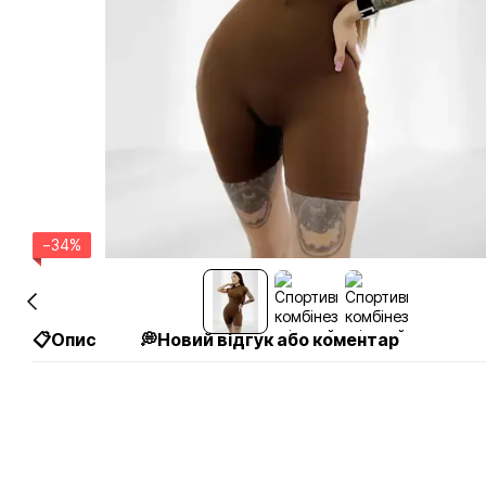
−34%
📋Опис
💭Новий відгук або коментар