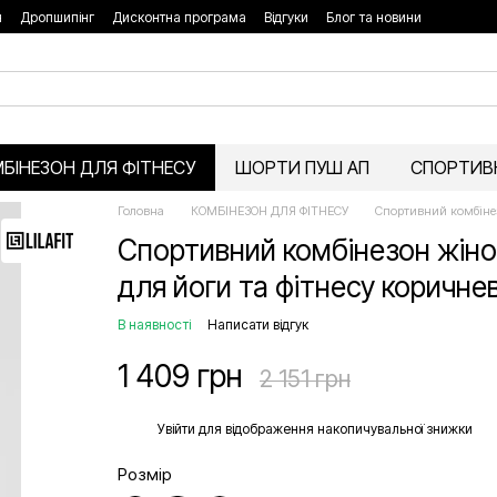
я
Дропшипінг
Дисконтна програма
Відгуки
Блог та новини
БІНЕЗОН ДЛЯ ФІТНЕСУ
ШОРТИ ПУШ АП
СПОРТИВН
Головна
КОМБІНЕЗОН ДЛЯ ФІТНЕСУ
Спортивний комбінез
Спортивний комбінезон жіно
для йоги та фітнесу коричне
В наявності
Написати відгук
1 409 грн
2 151 грн
%
Увійти
для відображення накопичувальної знижки
Розмір