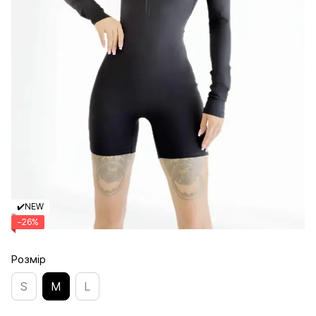
✔️NEW
−26%
Розмір
S
M
L