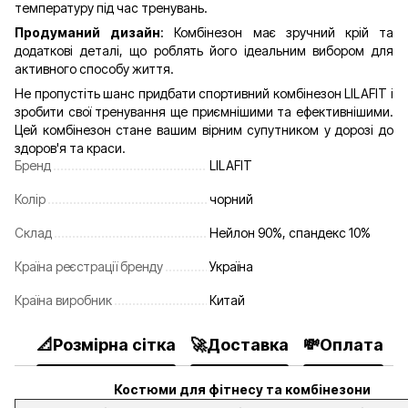
температуру під час тренувань.
Продуманий дизайн
: Комбінезон має зручний крій та
додаткові деталі, що роблять його ідеальним вибором для
активного способу життя.
Не пропустіть шанс придбати спортивний комбінезон LILAFIT і
зробити свої тренування ще приємнішими та ефективнішими.
Цей комбінезон стане вашим вірним супутником у дорозі до
здоров'я та краси.
Бренд
LILAFIT
Колір
чорний
Склад
Нейлон 90%, спандекс 10%
Країна реєстрації бренду
Україна
Країна виробник
Китай
📐Розмірна сітка
🚀Доставка
💸Оплата

Костюми для фітнесу та комбінезони