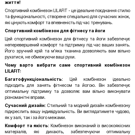
життя!
Спортивний комбінезон LILAFIT - це ідеальне поєднання стилю
та функціональності, створене спеціально для сучасних жінок,
які цінують комфорт та впевненість під час тренувань.
Спортивний комбінезон для фітнесу та йоги
Цей спортивний комбінезон для фітнесу та йоги забезпечує
неперевершений комфорт та підтримку під час ваших занять.
Його зручний крій та м'яка тканина дозволяють вам вільно
рухатися, не обмежуючи ваші рухи.
Чому варто вибрати саме спортивний комбінезон
LILAFIT:
Багатофункціональність
: Цей комбінезон ідеально
підходить для занять фітнесом та йогою. Він забезпечує
оптимальну підтримку та дозволяє вам вільно виконувати
різноманітні вправи.
Сучасний дизайн
: Стильний та модний дизайн комбінезону
підкреслить вашу індивідуальність. Ви виглядатимете чудово,
як у залі, так і за його межами.
Комфорт та якість
: Комбінезон виконаний із високоякісних
матеріалів, які дихають, забезпечуючи оптимальну