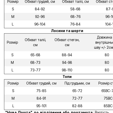
Розмір
Обхват грудей, см
Обхват талії, см
Обхват ст
S
84-92
58-68
87-
M
92-96
68-76
96-1
L
96-104
76-84
104-
Лосини та шорти
Довжина 
Обхват талії,
Обхват стегон,
Розмір
внутрішнь
см
см
шву +/- 2см
S
65-68
88-94
80
M
68-73
94-98
80
L
73-77
98-110
80
Топи
Розмір
Обхват грудей, см
Під грудьми, см
Розмір с
S
75-85
65-72
65ВС-
M
84-91
72-77
75ВС
L
95-101
82-88
85ВС
"Нова Пошта" до відділення
або поштамота
: Вартість