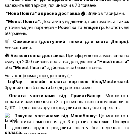
залежить від тарифів, починаючи з 70 гривень.
"Нова Пошта" адресна доставка 🏠
: Згідно з тарифами.
"Meest Пошта"
: Доставка у відділення, поштомати, а також
у точки видачі партнерів –
Розетка
та
Епіцентр
. Вартість від
50 гривень.
🛒
Самовивіз (доступний тільки для міста Дніпро)
:
Безкоштовно.
🎁 Безкоштовна доставка
: При оформленні замовлення на
суму від 2000 гривень доставка до відділення
"Нової пошти"
або
"Meest Пошти"
здійснюється безкоштовно.
Більше інформації про доставку
👉
LiqPay – онлайн оплата карткою Visa/Mastercard
:
Зручний спосіб оплати без додаткової комісії.
Оплата частинами від ПриватБанку
: Можливість
оплатити замовлення до 3-х рівних платежів з комісією лише
0,01%. Це дозволяє зручно розділити оплату без переплат.
Покупка частинами від МоноБанку
: Це можливість
оплатити замовлення до 3-х рівних платежів. Послуга
дозволяє зручно розділити оплату без переплат та
додаткової комісії.