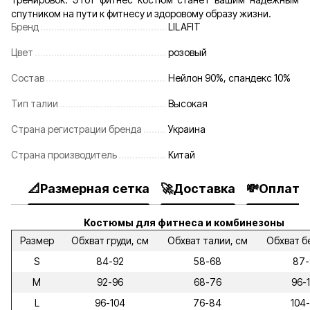
спутником на пути к фитнесу и здоровому образу жизни.
Бренд
LILAFIT
Цвет
розовый
Состав
Нейлон 90%, спандекс 10%
Тип талии
Высокая
Страна регистрации бренда
Украина
Страна производитель
Китай
📐Размерная сетка
🚀Доставка
💸Оплата
Костюмы для фитнеса и комбинезоны
Размер
Обхват груди, см
Обхват талии, см
Обхват б
S
84-92
58-68
87-
M
92-96
68-76
96-
L
96-104
76-84
104-