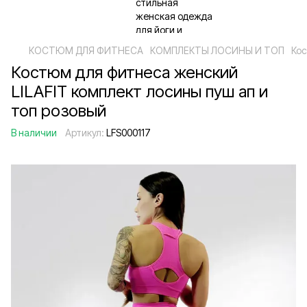
КОСТЮМ ДЛЯ ФИТНЕСА
КОМПЛЕКТЫ ЛОСИНЫ И ТОП
Кос
Костюм для фитнеса женский
LILAFIT комплект лосины пуш ап и
топ розовый
В наличии
Артикул:
LFS000117