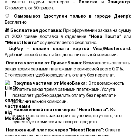
в пункты выдачи партнеров –
Розетка
и
Эпицентр
.
Стоимость от 50 гривен.
🛒
Самовывоз (доступен только в городе Днепр)
:
Бесплатно.
🎁 Бесплатная доставка
: При оформлении заказа на сумму
от 2000 гривен доставка в отделение
"Нова Пошта"
или
"Meest Пошта"
осуществляется бесплатно.
LiqPay – онлайн оплата картой Visa/Mastercard
:
Удобный способ оплаты без дополнительной комиссии.
Оплата частями от ПриватБанка
: Возможность оплатить
заказ тремя равными платежами с комиссией всего 0,01%.
Это позволяет удобно разделить оплату без переплат.
Покупка частями от МоноБанка
: Это возможность
оплатить заказ тремя равными платежами. Услуга
позволяет удобно разделить оплату без переплат и
дополнительной комиссии.
Наложенный платеж через "Нова Пошта"
: Вы
можете оплатить заказ при получении, но учтите, что
существует комиссия за возврат средств.
Наложенный платеж через "Meest Пошта"
: Оплата
после получения и осмотра товара в отделении или