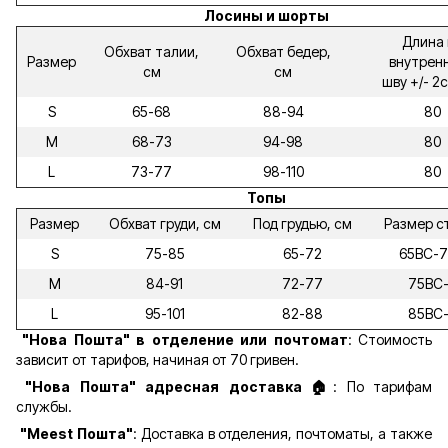
Лосины и шорты
Длина 
Обхват талии,
Обхват бедер,
Размер
внутрен
см
см
шву +/- 2
S
65-68
88-94
80
M
68-73
94-98
80
L
73-77
98-110
80
Топы
Размер
Обхват груди, см
Под грудью, см
Размер с
S
75-85
65-72
65ВС-
M
84-91
72-77
75ВС
L
95-101
82-88
85ВС
"Нова Пошта" в отделение или почтомат
: Стоимость
зависит от тарифов, начиная от 70 гривен.
"Нова Пошта" адресная доставка 🏠
: По тарифам
службы.
"Meest Пошта"
: Доставка в отделения, почтоматы, а также