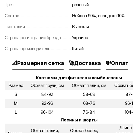
Цвет
розовый
Состав
Нейлон 90%, спандекс 10%
Тип талии
Высокая
Страна регистрации бренда
Украина
Страна производитель
Китай
📐Размерная сетка
🚀Доставка
💸Оплата
Костюмы для фитнеса и комбинезоны
Размер
Обхват груди, см
Обхват талии, см
Обхват б
S
84-92
58-68
87-
M
92-96
68-76
96-
L
96-104
76-84
104-
Лосины и шорты
Длина 
Обхват талии,
Обхват бедер,