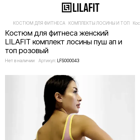
КОСТЮМ ДЛЯ ФИТНЕСА
КОМПЛЕКТЫ ЛОСИНЫ И ТОП
Кос
Костюм для фитнеса женский
LILAFIT комплект лосины пуш ап и
топ розовый
Нет в наличии
Артикул:
LFS000043