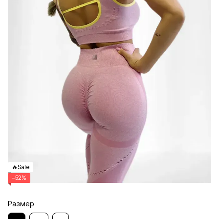
🔥Sale
−52%
Размер