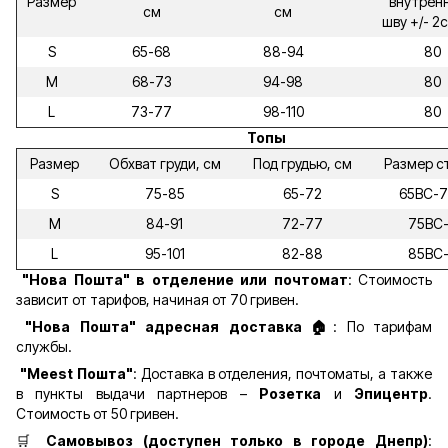
Размер
внутрен
см
см
шву +/- 2
S
65-68
88-94
80
M
68-73
94-98
80
L
73-77
98-110
80
Топы
Размер
Обхват груди, см
Под грудью, см
Размер с
S
75-85
65-72
65ВС-
M
84-91
72-77
75ВС
L
95-101
82-88
85ВС
"Нова Пошта" в отделение или почтомат
: Стоимость
зависит от тарифов, начиная от 70 гривен.
"Нова Пошта" адресная доставка 🏠
: По тарифам
службы.
"Meest Пошта"
: Доставка в отделения, почтоматы, а также
в пункты выдачи партнеров –
Розетка
и
Эпицентр
.
Стоимость от 50 гривен.
🛒
Самовывоз (доступен только в городе Днепр)
: