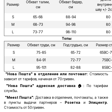
Обхват талии,
Обхват бедер,
Размер
внутрен
см
см
шву +/- 2
S
65-68
88-94
80
M
68-73
94-98
80
L
73-77
98-110
80
Топы
Размер
Обхват груди, см
Под грудью, см
Размер с
S
75-85
65-72
65ВС-
M
84-91
72-77
75ВС
L
95-101
82-88
85ВС
"Нова Пошта" в отделение или почтомат
: Стоимость
зависит от тарифов, начиная от 70 гривен.
"Нова Пошта" адресная доставка 🏠
: По тарифам
службы.
"Meest Пошта"
: Доставка в отделения, почтоматы, а также
в пункты выдачи партнеров –
Розетка
и
Эпицентр
.
Стоимость от 50 гривен.