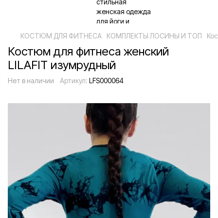
КОСТЮМ ДЛЯ ФИТНЕСА
КОМПЛЕКТЫ ЛОСИНЫ И ТОП
Кос
Костюм для фитнеса женский
LILAFIT изумрудный
Нет в наличии
Артикул:
LFS000064