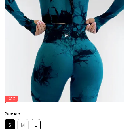
−35%
Размер
S
M
L