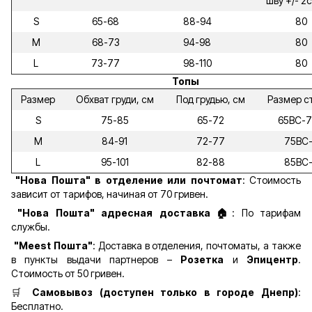
шву +/- 2
S
65-68
88-94
80
M
68-73
94-98
80
L
73-77
98-110
80
Топы
Размер
Обхват груди, см
Под грудью, см
Размер с
S
75-85
65-72
65ВС-
M
84-91
72-77
75ВС
L
95-101
82-88
85ВС
"Нова Пошта" в отделение или почтомат
: Стоимость
зависит от тарифов, начиная от 70 гривен.
"Нова Пошта" адресная доставка 🏠
: По тарифам
службы.
"Meest Пошта"
: Доставка в отделения, почтоматы, а также
в пункты выдачи партнеров –
Розетка
и
Эпицентр
.
Стоимость от 50 гривен.
🛒
Самовывоз (доступен только в городе Днепр)
:
Бесплатно.