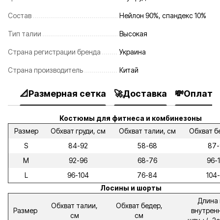
Состав
Нейлон 90%, спандекс 10%
Тип талии
Высокая
Страна регистрации бренда
Украина
Страна производитель
Китай
📐Размерная сетка
🚀Доставка
💸Оплата
Костюмы для фитнеса и комбинезоны
Размер
Обхват груди, см
Обхват талии, см
Обхват б
S
84-92
58-68
87-
M
92-96
68-76
96-
L
96-104
76-84
104-
Лосины и шорты
Длина 
Обхват талии,
Обхват бедер,
Размер
внутрен
см
см