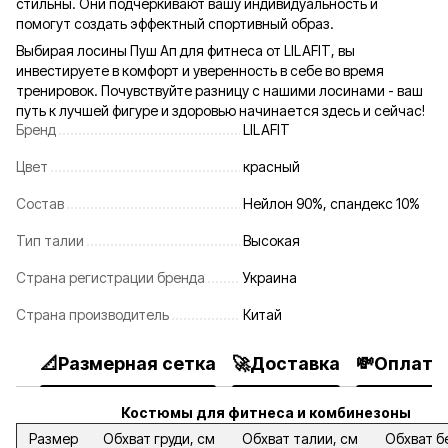
стильны. Они подчеркивают вашу индивидуальность и
помогут создать эффектный спортивный образ.
Выбирая лосины Пуш Ап для фитнеса от LILAFIT, вы
инвестируете в комфорт и уверенность в себе во время
тренировок. Почувствуйте разницу с нашими лосинами - ваш
путь к лучшей фигуре и здоровью начинается здесь и сейчас!
Бренд
LILAFIT
Цвет
красный
Состав
Нейлон 90%, спандекс 10%
Тип талии
Высокая
Страна регистрации бренда
Украина
Страна производитель
Китай
📐Размерная сетка
🚀Доставка
💸Оплата
Костюмы для фитнеса и комбинезоны
Размер
Обхват груди, см
Обхват талии, см
Обхват б