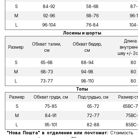
S
84-92
58-68
87-
M
92-96
68-76
96-
L
96-104
76-84
104-
Лосины и шорты
Длина 
Обхват талии,
Обхват бедер,
Размер
внутрен
см
см
шву +/- 2
S
65-68
88-94
80
M
68-73
94-98
80
L
73-77
98-110
80
Топы
Размер
Обхват груди, см
Под грудью, см
Размер с
S
75-85
65-72
65ВС-
M
84-91
72-77
75ВС
L
95-101
82-88
85ВС
"Нова Пошта" в отделение или почтомат
: Стоимость