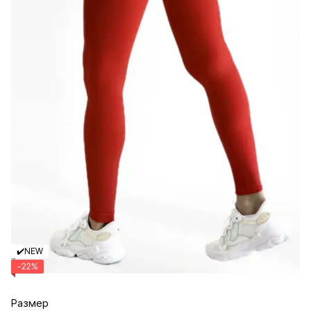
✔️NEW
−22%
Размер