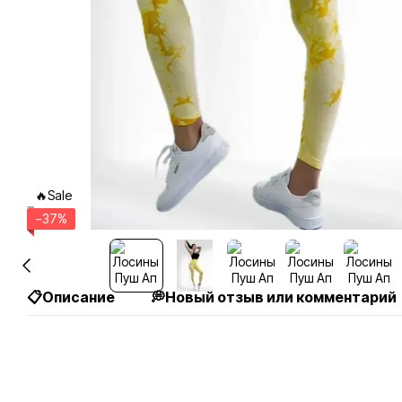
🔥Sale
−37%
📋Описание
💭Новый отзыв или комментарий