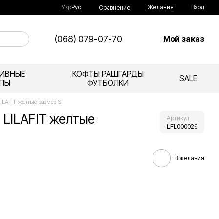
Укр
Рус
Желания
Вход
Сравнение
(068) 079-07-70
Мой заказ
ИВНЫЕ
КОФТЫ РАШГАРДЫ
SALE
ПЫ
ФУТБОЛКИ
ILAFIT желтые размер S
 LILAFIT желтые
Артикул
LFL000029
В желания