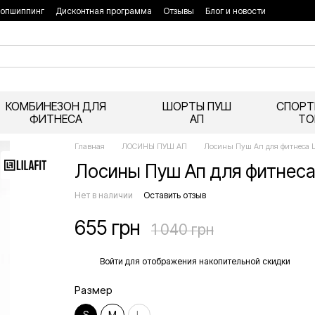
опшиппинг
Дисконтная программа
Отзывы
Блог и новости
КОМБИНЕЗОН ДЛЯ
ШОРТЫ ПУШ
СПОРТ
ФИТНЕСА
АП
ТО
Главная
ЛОСИНЫ ПУШ АП
Лосины Пуш Ап для фитнеса L
Лосины Пуш Ап для фитнеса
Нет в наличии
Оставить отзыв
655 грн
1 040 грн
%
Войти
для отображения накопительной скидки
Размер
S
M
L