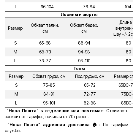
L
96-104
76-84
104-
Лосины и шорты
Длина 
Обхват талии,
Обхват бедер,
Размер
внутрен
см
см
шву +/- 2
S
65-68
88-94
80
M
68-73
94-98
80
L
73-77
98-110
80
Топы
Размер
Обхват груди, см
Под грудью, см
Размер с
S
75-85
65-72
65ВС-
M
84-91
72-77
75ВС
L
95-101
82-88
85ВС
"Нова Пошта" в отделение или почтомат
: Стоимость
зависит от тарифов, начиная от 70 гривен.
"Нова Пошта" адресная доставка 🏠
: По тарифам
службы.