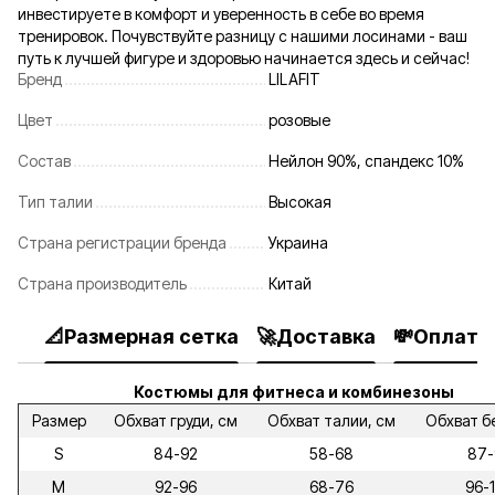
инвестируете в комфорт и уверенность в себе во время
тренировок. Почувствуйте разницу с нашими лосинами - ваш
путь к лучшей фигуре и здоровью начинается здесь и сейчас!
Бренд
LILAFIT
Цвет
розовые
Состав
Нейлон 90%, спандекс 10%
Тип талии
Высокая
Страна регистрации бренда
Украина
Страна производитель
Китай
📐Размерная сетка
🚀Доставка
💸Оплата
Костюмы для фитнеса и комбинезоны
Размер
Обхват груди, см
Обхват талии, см
Обхват б
S
84-92
58-68
87-
M
92-96
68-76
96-