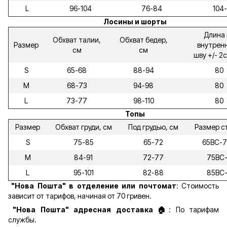
L
96-104
76-84
104-
Лосины и шорты
Длина 
Обхват талии,
Обхват бедер,
Размер
внутрен
см
см
шву +/- 2
S
65-68
88-94
80
M
68-73
94-98
80
L
73-77
98-110
80
Топы
Размер
Обхват груди, см
Под грудью, см
Размер с
S
75-85
65-72
65ВС-
M
84-91
72-77
75ВС
L
95-101
82-88
85ВС
"Нова Пошта" в отделение или почтомат
: Стоимость
зависит от тарифов, начиная от 70 гривен.
"Нова Пошта" адресная доставка 🏠
: По тарифам
службы.