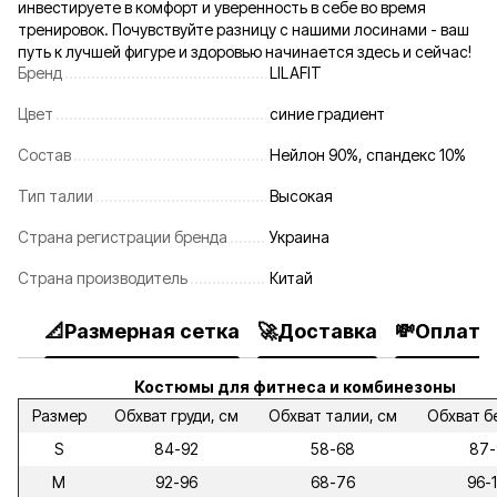
инвестируете в комфорт и уверенность в себе во время
тренировок. Почувствуйте разницу с нашими лосинами - ваш
путь к лучшей фигуре и здоровью начинается здесь и сейчас!
Бренд
LILAFIT
Цвет
синие градиент
Состав
Нейлон 90%, спандекс 10%
Тип талии
Высокая
Страна регистрации бренда
Украина
Страна производитель
Китай
📐Размерная сетка
🚀Доставка
💸Оплата
Костюмы для фитнеса и комбинезоны
Размер
Обхват груди, см
Обхват талии, см
Обхват б
S
84-92
58-68
87-
M
92-96
68-76
96-