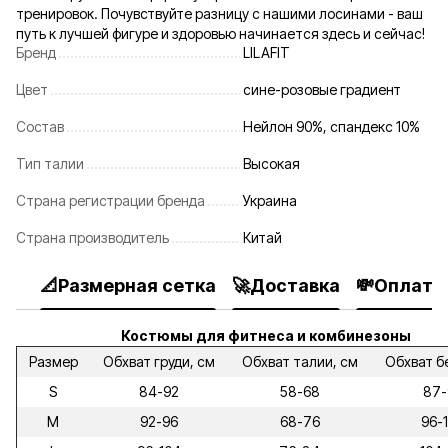
тренировок. Почувствуйте разницу с нашими лосинами - ваш
путь к лучшей фигуре и здоровью начинается здесь и сейчас!
Бренд
LILAFIT
Цвет
сине-розовые градиент
Состав
Нейлон 90%, спандекс 10%
Тип талии
Высокая
Страна регистрации бренда
Украина
Страна производитель
Китай
📐Размерная сетка
🚀Доставка
💸Оплата
Костюмы для фитнеса и комбинезоны
Размер
Обхват груди, см
Обхват талии, см
Обхват б
S
84-92
58-68
87-
M
92-96
68-76
96-