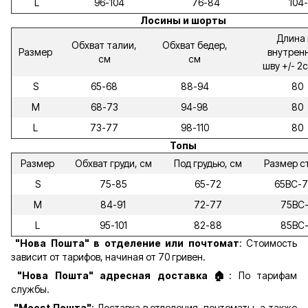
L
96-104
76-84
104-
Лосины и шорты
Длина 
Обхват талии,
Обхват бедер,
Размер
внутрен
см
см
шву +/- 2
S
65-68
88-94
80
M
68-73
94-98
80
L
73-77
98-110
80
Топы
Размер
Обхват груди, см
Под грудью, см
Размер с
S
75-85
65-72
65ВС-
M
84-91
72-77
75ВС
L
95-101
82-88
85ВС
"Нова Пошта" в отделение или почтомат
: Стоимость
зависит от тарифов, начиная от 70 гривен.
"Нова Пошта" адресная доставка 🏠
: По тарифам
службы.
"Meest Пошта"
: Доставка в отделения, почтоматы, а также