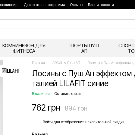
опшиппинг
Дисконтная программа
Отзывы
Блог и новости
КОМБИНЕЗОН ДЛЯ
ШОРТЫ ПУШ
СПОРТ
ФИТНЕСА
АП
ТО
Главная
ЛОСИНЫ ПУШ АП
Лосины с Пуш Ап эффектом для
Лосины с Пуш Ап эффектом 
талией LILAFIT синие
В наличии
Оставить отзыв
762 грн
894 грн
%
Войти
для отображения накопительной скидки
Размер