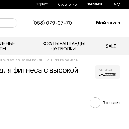
Укр
Рус
Желания
Вход
Сравнение
(068) 079-07-70
Мой заказ
ИВНЫЕ
КОФТЫ РАШГАРДЫ
SALE
ПЫ
ФУТБОЛКИ
 фитнеса с высокой талией LILAFIT синие размер S
для фитнеса с высокой
Артикул
LFL000061
В желания