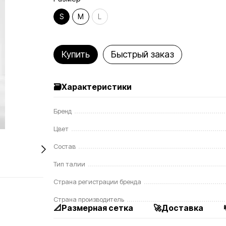
S
M
L
Купить
Быстрый заказ
🗃️Характеристики
Бренд
Цвет
Состав
Тип талии
Страна регистрации бренда
Страна производитель
📐Размерная сетка
🚀Доставка