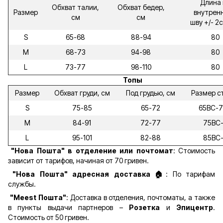
Длина 
Обхват талии,
Обхват бедер,
Размер
внутрен
см
см
шву +/- 2
S
65-68
88-94
80
M
68-73
94-98
80
L
73-77
98-110
80
Топы
Размер
Обхват груди, см
Под грудью, см
Размер с
S
75-85
65-72
65ВС-
M
84-91
72-77
75ВС
L
95-101
82-88
85ВС
"Нова Пошта" в отделение или почтомат
: Стоимость
зависит от тарифов, начиная от 70 гривен.
"Нова Пошта" адресная доставка 🏠
: По тарифам
службы.
"Meest Пошта"
: Доставка в отделения, почтоматы, а также
в пункты выдачи партнеров –
Розетка
и
Эпицентр
.
Стоимость от 50 гривен.