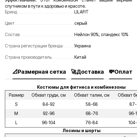
спутником в пути к здоровью и красоте.
Бренд
LILAFIT
Цвет
серый
Состав
Нейлон 90%, спандекс 10%
Страна регистрации бренда
Украина
Страна производитель
Китай
📐Размерная сетка
🚀Доставка
💸Оплата
Костюмы для фитнеса и комбинезоны
Размер
Обхват груди, см
Обхват талии, см
Обхват б
S
84-92
58-68
87-
M
92-96
68-76
96-
L
96-104
76-84
104-
Лосины и шорты