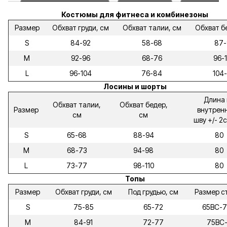
Костюмы для фитнеса и комбинезоны
Размер
Обхват груди, см
Обхват талии, см
Обхват б
S
84-92
58-68
87-
M
92-96
68-76
96-
L
96-104
76-84
104-
Лосины и шорты
Длина 
Обхват талии,
Обхват бедер,
Размер
внутрен
см
см
шву +/- 2
S
65-68
88-94
80
M
68-73
94-98
80
L
73-77
98-110
80
Топы
Размер
Обхват груди, см
Под грудью, см
Размер с
S
75-85
65-72
65ВС-
M
84-91
72-77
75ВС