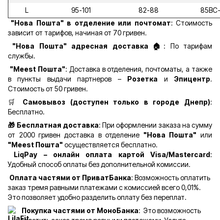
L
95-101
82-88
85ВС
"Нова Пошта" в отделение или почтомат
: Стоимость
зависит от тарифов, начиная от 70 гривен.
"Нова Пошта" адресная доставка 🏠
: По тарифам
службы.
"Meest Пошта"
: Доставка в отделения, почтоматы, а также
в пункты выдачи партнеров –
Розетка
и
Эпицентр
.
Стоимость от 50 гривен.
🛒
Самовывоз (доступен только в городе Днепр)
:
Бесплатно.
🎁 Бесплатная доставка
: При оформлении заказа на сумму
от 2000 гривен доставка в отделение
"Нова Пошта"
или
"Meest Пошта"
осуществляется бесплатно.
LiqPay – онлайн оплата картой Visa/Mastercard
:
Удобный способ оплаты без дополнительной комиссии.
Оплата частями от ПриватБанка
: Возможность оплатить
заказ тремя равными платежами с комиссией всего 0,01%.
Это позволяет удобно разделить оплату без переплат.
Покупка частями от МоноБанка
: Это возможность