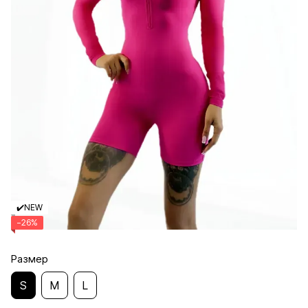
✔️NEW
−26%
Размер
S
M
L