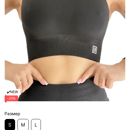
✔️NEW
−25%
Размер
S
M
L