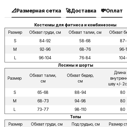
📐Размерная сетка
🚀Доставка
💸Оплата
Костюмы для фитнеса и комбинезоны
Размер
Обхват груди, см
Обхват талии, см
Обхват б
S
84-92
58-68
87-
M
92-96
68-76
96-
L
96-104
76-84
104-
Лосины и шорты
Длина 
Обхват талии,
Обхват бедер,
Размер
внутрен
см
см
шву +/- 2
S
65-68
88-94
80
M
68-73
94-98
80
L
73-77
98-110
80
Топы
Размер
Обхват груди, см
Под грудью, см
Размер с