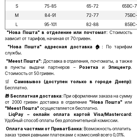
S
75-85
65-72
65ВС-
M
84-91
72-77
75ВС
L
95-101
82-88
85ВС
"Нова Пошта" в отделение или почтомат
: Стоимость
зависит от тарифов, начиная от 70 гривен.
"Нова Пошта" адресная доставка 🏠
: По тарифам
службы.
"Meest Пошта"
: Доставка в отделения, почтоматы, а также
в пункты выдачи партнеров –
Розетка
и
Эпицентр
.
Стоимость от 50 гривен.
🛒
Самовывоз (доступен только в городе Днепр)
:
Бесплатно.
🎁 Бесплатная доставка
: При оформлении заказа на сумму
от 2000 гривен доставка в отделение
"Нова Пошта"
или
"Meest Пошта"
осуществляется бесплатно.
LiqPay – онлайн оплата картой Visa/Mastercard
:
Удобный способ оплаты без дополнительной комиссии.
Оплата частями от ПриватБанка
: Возможность оплатить
заказ тремя равными платежами с комиссией всего 0,01%.