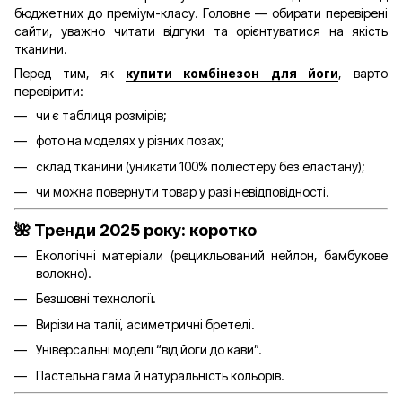
бюджетних до преміум-класу. Головне — обирати перевірені
сайти, уважно читати відгуки та орієнтуватися на якість
тканини.
Перед тим, як
купити комбінезон для йоги
, варто
перевірити:
чи є таблиця розмірів;
фото на моделях у різних позах;
склад тканини (уникати 100% поліестеру без еластану);
чи можна повернути товар у разі невідповідності.
🌺 Тренди 2025 року: коротко
Екологічні матеріали (рецикльований нейлон, бамбукове
волокно).
Безшовні технології.
Вирізи на талії, асиметричні бретелі.
Універсальні моделі “від йоги до кави”.
Пастельна гама й натуральність кольорів.