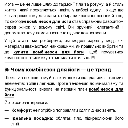
Йога — це не лише шлях до гармонії тіла та розуму, а й стиль
життя, який проявляється навіть у виборі одягу. І якщо ще
кілька років тому для занять обирали класичні легінси й топ,
то сьогодні
комбінезон для йоги
став справжнім фаворитом
серед жінок у всьому світі. Він зручний, елегантний і
допомагає почуватися впевнено під час кожної асани.
У цій статті ми розберемо, які моделі зараз у моді, які
матеріали вважаються найкращими, як правильно вибрати та
де
купити комбінезон для йоги
, щоб почуватися
комфортно на килимку та виглядати стильно. 🌸
💫 Чому комбінезон для йоги — це тренд
Ще кілька сезонів тому йога-комплекти складалися з окремих
елементів: топів і легінсів. Проте тенденція до мінімалізму та
функціональності вивела на перший план
комбінезон для
йоги
.
Його основні переваги:
Комфорт
: не потрібно поправляти одяг під час занять.
Ідеальна посадка
: облягає тіло, підкреслюючи його
лінії.