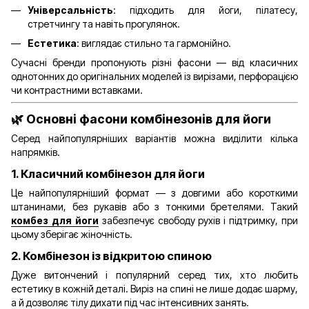
Універсальність
: підходить для йоги, пілатесу,
стретчингу та навіть прогулянок.
Естетика
: виглядає стильно та гармонійно.
Сучасні бренди пропонують різні фасони — від класичних
однотонних до оригінальних моделей із вирізами, перфорацією
чи контрастними вставками.
🌿 Основні фасони комбінезонів для йоги
Серед найпопулярніших варіантів можна виділити кілька
напрямків.
1. Класичний комбінезон для йоги
Це найпопулярніший формат — з довгими або короткими
штанинами, без рукавів або з тонкими бретелями. Такий
комбез для йоги
забезпечує свободу рухів і підтримку, при
цьому зберігає жіночність.
2. Комбінезон із відкритою спиною
Дуже витончений і популярний серед тих, хто любить
естетику в кожній деталі. Виріз на спині не лише додає шарму,
а й дозволяє тілу дихати під час інтенсивних занять.