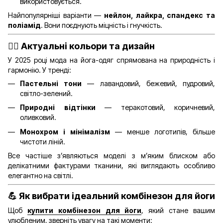
використовується.
Найпопулярніші варіанти —
нейлон, лайкра, спандекс та
поліамід
. Вони поєднують міцність і гнучкість.
🧘‍♀️ Актуальні кольори та дизайн
У 2025 році мода на йога-одяг спрямована на природність і
гармонію. У тренді:
Пастельні тони
— лавандовий, бежевий, пудровий,
світло-зелений.
Природні відтінки
— теракотовий, коричневий,
оливковий.
Монохром і мінімалізм
— менше логотипів, більше
чистоти ліній.
Все частіше з’являються моделі з м’яким блиском або
делікатними фактурами тканини, які виглядають особливо
елегантно на світлі.
💪 Як вибрати ідеальний комбінезон для йоги
Щоб
купити комбінезон для йоги
, який стане вашим
улюбленим, зверніть увагу на такі моменти: