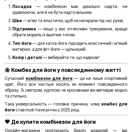
Посадка
— комбінезон має ідеально сидіти, не
здавлюючи, але й не бути надто вільним.
Шви
— м’які та еластичні, щоб не натирали під час рухів.
Підтримка
— якщо у вас інтенсивні тренування, краще
обрати модель із вшитим топом.
Тип йоги
— для хатха-йоги підходить еластичний і м’який
матеріал, а для фіт-йоги — щільніший.
Колір і деталі
— вибирайте те, що надихає!
🌼 Комбез для йоги у повсякденному житті
Сучасний
комбінезон для йоги
— це не лише спортивний
одяг. Його все частіше носять як елемент повсякденного
образу. Зі светром, курткою чи кросівками він виглядає модно
та стильно.
Така універсальність — головна причина, чому
комбез для
йоги
став must-have річчю у 2025 році.
💖 Де купити комбінезон для йоги
Онлайн-магазини пропонують безліч моделей — від