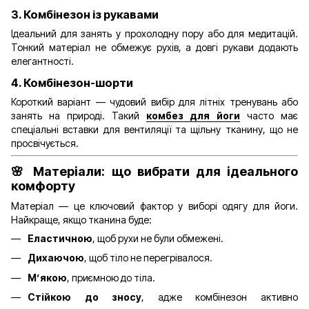
3. Комбінезон із рукавами
Ідеальний для занять у прохолодну пору або для медитацій.
Тонкий матеріал не обмежує рухів, а довгі рукави додають
елегантності.
4. Комбінезон-шорти
Короткий варіант — чудовий вибір для літніх тренувань або
занять на природі. Такий
комбез для йоги
часто має
спеціальні вставки для вентиляції та щільну тканину, що не
просвічується.
🌸 Матеріали: що вибрати для ідеального
комфорту
Матеріал — це ключовий фактор у виборі одягу для йоги.
Найкраще, якщо тканина буде:
Еластичною
, щоб рухи не були обмежені.
Дихаючою
, щоб тіло не перегрівалося.
М’якою
, приємною до тіла.
Стійкою до зносу
, адже комбінезон активно