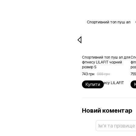
Спортивний топ пуш ап для
Сп
фітнесу LILAFIT чорний
фіт
розмір S
роз
743 грн
988 грн
755
Купити
Новий коментар