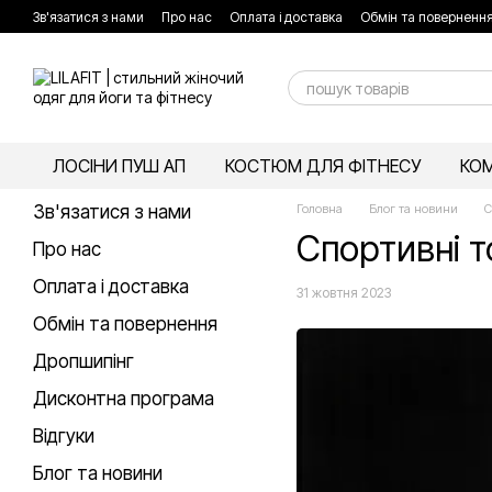
Перейти до основного контенту
Зв'язатися з нами
Про нас
Оплата і доставка
Обмін та поверненн
Угода та оферта користувача
Покупка у кредит
ЛОСІНИ ПУШ АП
КОСТЮМ ДЛЯ ФІТНЕСУ
КОМ
Зв'язатися з нами
Головна
Блог та новини
С
Спортивні т
Про нас
Оплата і доставка
31 жовтня 2023
Обмін та повернення
Дропшипінг
Дисконтна програма
Відгуки
Блог та новини