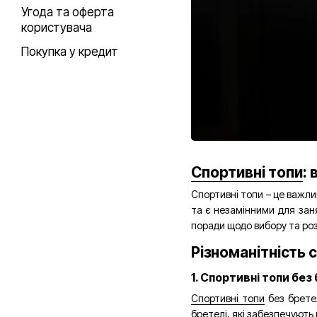
Угода та оферта
користувача
Покупка у кредит
Спортивні топи
:
Спортивні топи – це важли
та є незамінними для заня
поради щодо вибору та роз
Різноманітність 
1. Спортивні топи бе
Спортивні топи
без бретел
бретелі, які забезпечують