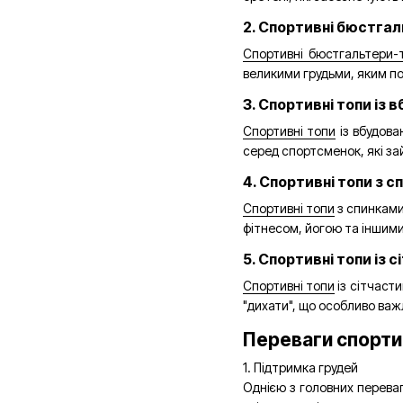
2. Спортивні бюстга
Спортивні бюстгальтери-
великими грудьми, яким по
3. Спортивні топи із
Спортивні топи
із вбудова
серед спортсменок, які з
4. Спортивні топи з 
Спортивні топи
з спинками
фітнесом, йогою та іншими
5. Спортивні топи із
Спортивні топи
із сітчаст
"дихати", що особливо ва
Переваги спорти
1. Підтримка грудей
Однією з головних переваг