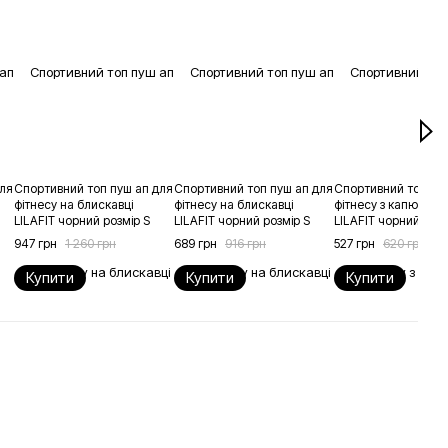
для
Спортивний топ пуш ап для
Спортивний топ пуш ап для
Спортивний топ пу
фітнесу на блискавці
фітнесу на блискавці
фітнесу з капюшон
LILAFIT чорний розмір S
LILAFIT чорний розмір S
LILAFIT чорний роз
947 грн
1 260 грн
689 грн
916 грн
527 грн
620 грн
Купити
Купити
Купити