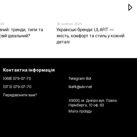
025
30 жовтня 2025
вний: тренди, типи та
Українські бренди: LILAFIT —
свій ідеальний?
якість, комфорт та стиль у кожній
деталі
Контактна інформація
(068) 079-07-70
Telegram Bot
(073) 079-07-70
lilafit@ukr.net
Передзвонити вам?
49000, м. Днiпро вул. Павла
Нiрiнберга, 10 оф. 63
Мапа проїзду