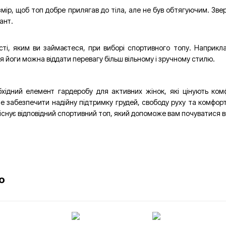
ір, щоб топ добре прилягав до тіла, але не був обтягуючим. Звер
ант.
ті, яким ви займаєтеся, при виборі спортивного топу. Наприкл
я йоги можна віддати перевагу більш вільному і зручному стилю.
хідний елемент гардеробу для активних жінок, які цінують ком
е забезпечити надійну підтримку грудей, свободу руху та комфорт
 існує відповідний спортивний топ, який допоможе вам почуватися 
о