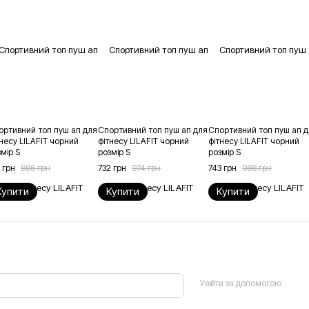
ортивний топ пуш ап для
Спортивний топ пуш ап для
Спортивний топ пуш ап 
несу LILAFIT чорний
фітнесу LILAFIT чорний
фітнесу LILAFIT чорний
мір S
розмір S
розмір S
 грн
886 грн
732 грн
974 грн
743 грн
988 грн
Купити
Купити
Купити
Увійти за допомогою