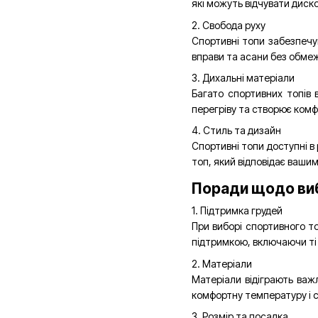
які можуть відчувати диск
2. Свобода руху
Спортивні топи забезпечу
вправи та асани без обме
3. Дихальні матеріали
Багато спортивних топів 
перегріву та створює комф
4. Стиль та дизайн
Спортивні топи доступні в
топ, який відповідає ваши
Поради щодо виб
1. Підтримка грудей
При виборі спортивного то
підтримкою, включаючи ті
2. Матеріали
Матеріали відіграють важл
комфортну температуру і с
3. Розмір та посадка