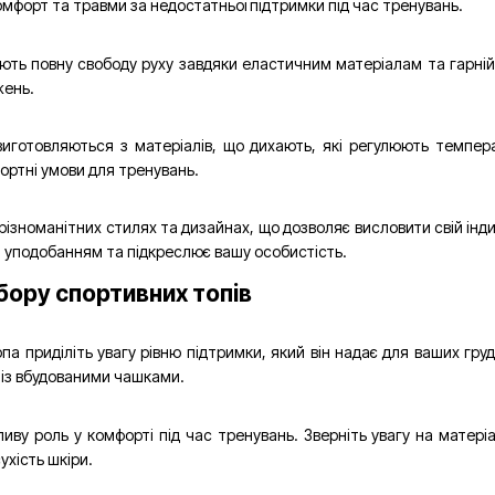
омфорт та травми за недостатньої підтримки під час тренувань.
ють повну свободу руху завдяки еластичним матеріалам та гарній
жень.
виготовляються з матеріалів, що дихають, які регулюють темпер
ортні умови для тренувань.
 різноманітних стилях та дизайнах, що дозволяє висловити свій інд
м уподобанням та підкреслює вашу особистість.
ору спортивних топів
па приділіть увагу рівню підтримки, який він надає для ваших гру
 із вбудованими чашками.
иву роль у комфорті під час тренувань. Зверніть увагу на матері
ухість шкіри.