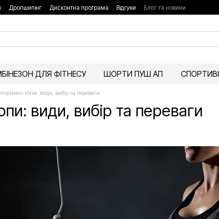
я
Дропшипінг
Дисконтна програма
Відгуки
Блог та новини
БІНЕЗОН ДЛЯ ФІТНЕСУ
ШОРТИ ПУШ АП
СПОРТИВН
портивні топи: види, вибір та переваги
опи: види, вибір та переваги