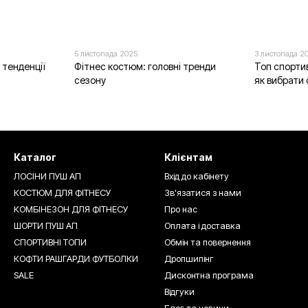
5 листопада 2025
3 листопада 2
 тенденції
Фітнес костюм: головні тренди
Топ спорти
сезону
як вибрати 
Каталог
Клієнтам
ЛОСІНИ ПУШ АП
Вхід до кабінету
КОСТЮМ ДЛЯ ФІТНЕСУ
Зв'язатися з нами
КОМБІНЕЗОН ДЛЯ ФІТНЕСУ
Про нас
ШОРТИ ПУШ АП
Оплата і доставка
СПОРТИВНІ ТОПИ
Обмін та повернення
КОФТИ РАШГАРДИ ФУТБОЛКИ
Дропшипінг
SALE
Дисконтна програма
Відгуки