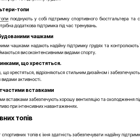
льтери-топи
топи
поєднують у собі підтримку спортивного бюстгальтера та ст
трібна додаткова підтримка під час тренувань.
 вбудованими чашками
ними чашками надають надійну підтримку грудях та контролюють її 
аймаються високоінтенсивними видами спорту.
спинками, що хрестяться.
, що хрестяться, відрізняються стильним дизайном і забезпечують х
 видами активності.
 сітчастими вставками
ими вставками забезпечують хорошу вентиляцію та охолодження під 
жливо при інтенсивних навантаженнях.
вних топів
 спортивних топів є їхня здатність забезпечувати надійну підтрим