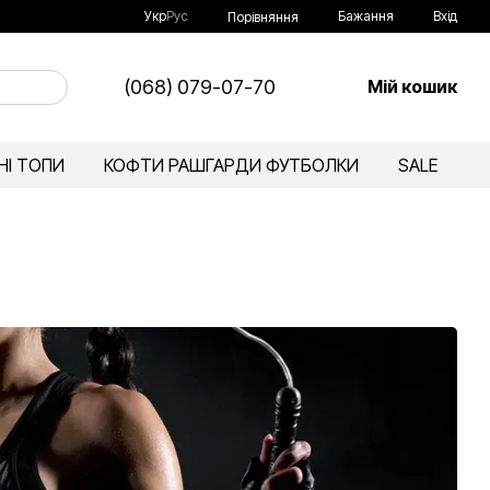
Укр
Рус
Бажання
Вхід
Порівняння
(068) 079-07-70
Мій кошик
І ТОПИ
КОФТИ РАШГАРДИ ФУТБОЛКИ
SALE