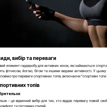
 види, вибір та переваги
вий елемент гардеробу для активних жінок, які займаються спорто
ть фітнесом, йогою, бігом та іншими видами активності. У цьому 
повімо про переваги спортивних топів, включаючи "спортивні топи
спортивних топів
з бретельок
ьок - це відмінний вибір для тих, хто віддає перевагу повній св
 комфорт та підтримку грудей.