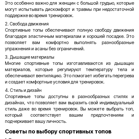
Это особенно важно для женщин с большой грудью, которые
могут испытывать дискомфорт и травмы при недостаточной
поддержке во время тренировок.
2. Свобода движения
Спортивные топы обеспечивают полную свободу движения
благодаря эластичным материалам и хорошей посадке. Это
позволяет вам комфортно выполнять разнообразные
упражнения и асаны без ограничений.
3. Дышащие материалы
Многие спортивные топы изготавливаются из дышащих
материалов, которые регулируют температуру тела и
обеспечивают вентиляцию. Это помогает избегать перегрева
и создает комфортные условия для тренировок.
4. Стиль и дизайн
Спортивные топы доступны в разнообразных стилях и
дизайнах, что позволяет вам выразить свой индивидуальный
стиль даже во время тренировок. Вы можете выбрать топ,
который соответствует вашим предпочтениям и
подчеркивает вашу личность.
Советы по выбору спортивных топов