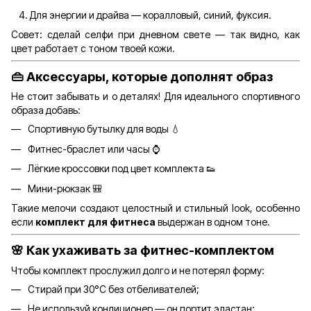
Для энергии и драйва — коралловый, синий, фуксия.
Совет: сделай селфи при дневном свете — так видно, как
цвет работает с тоном твоей кожи.
👜
Аксессуары, которые дополнят образ
Не стоит забывать и о деталях! Для идеального спортивного
образа добавь:
Спортивную бутылку для воды 💧
Фитнес-браслет или часы ⌚
Лёгкие кроссовки под цвет комплекта 👟
Мини-рюкзак 🎒
Такие мелочи создают целостный и стильный look, особенно
если
комплект для фитнеса
выдержан в одном тоне.
🌸
Как ухаживать за фитнес-комплектом
Чтобы комплект прослужил долго и не потерял форму:
Стирай при 30°C без отбеливателей;
Не используй кондиционер — он портит эластан;