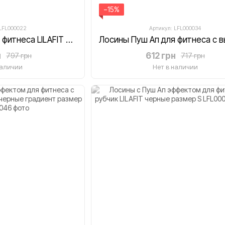
−15%
 LFL000022
Артикул: LFL000034
Лосины Пуш Ап для фитнеса LILAFIT серо-берюзовые градиент размер S
н
612 грн
797 грн
717 грн
наличии
Нет в наличии