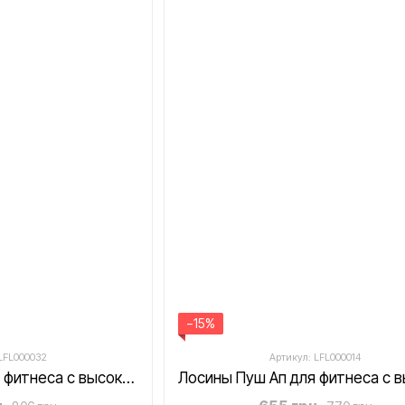
−15%
 LFL000032
Артикул: LFL000014
Лосины Пуш Ап для фитнеса с высокой талией LILAFIT розовые размер S