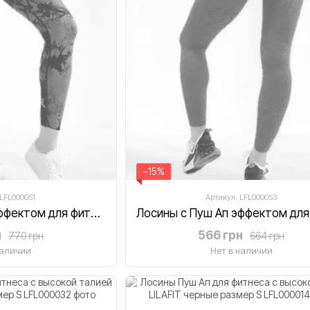
−15%
 LFL000051
Артикул: LFL000053
Лосины с Пуш Ап эффектом для фитнеса с высокой талией LILAFIT коричневые с сеточкой размер S
н
566 грн
770 грн
664 грн
наличии
Нет в наличии