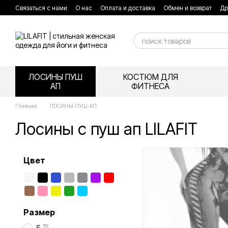
Перейти к основному контенту
Связаться с нами
О нас
Оплата и доставка
Обмен и возврат
Др
Соглашение и оферта пользователя
Покупка в кредит
ЛОСИНЫ ПУШ
КОСТЮМ ДЛЯ
АП
ФИТНЕСА
Главная
ЛОСИНЫ ПУШ АП
Лосины с пуш ап LILAFIT
Цвет
Размер
75
S