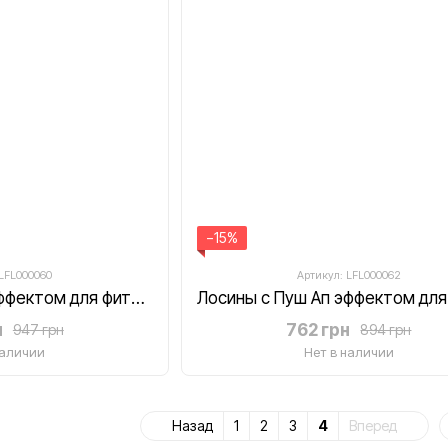
−15%
 LFL000060
Артикул: LFL000062
Лосины с Пуш Ап эффектом для фитнеса с высокой талией в рубчик LILAFIT черные размер S
н
762 грн
947 грн
894 грн
наличии
Нет в наличии
Назад
1
2
3
4
Вперед