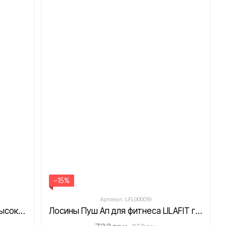
−15%
Артикул: LFL000019
Лосины Пуш Ап для фитнеса с высокой талией LILAFIT черные размер S
Лосины Пуш Ап для фитнеса LILAFIT голубые размер S