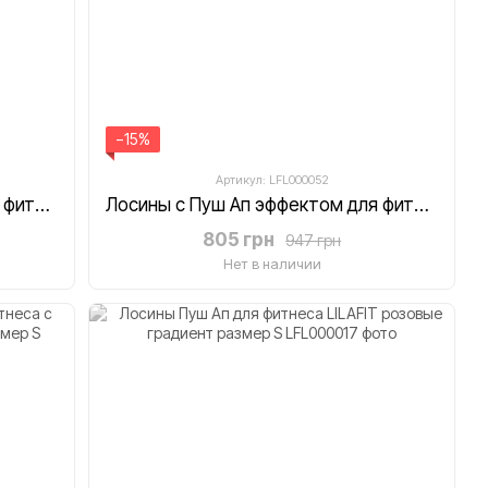
−15%
Артикул: LFL000052
Лосины с Пуш Ап эффектом для фитнеса в рубчик LILAFIT черные размер S
Лосины с Пуш Ап эффектом для фитнеса LILAFIT черные размер S
805 грн
947 грн
Нет в наличии