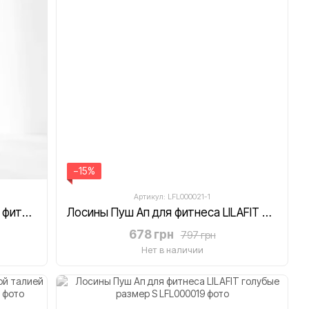
−15%
Артикул: LFL000021-1
Лосины с Пуш Ап эффектом для фитнеса с высокой талией LILAFIT леопардовые розовые размер S
Лосины Пуш Ап для фитнеса LILAFIT черно-фиолетовый градиент размер S
678 грн
797 грн
Нет в наличии