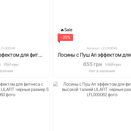
🔥Sale
−35%
 LFL000046
Артикул: LFL000049
Лосины с Пуш Ап эффектом для фитнеса с высокой талией LILAFIT черные градиент размер S
н
655 грн
797 грн
1 001 грн
наличии
Нет в наличии