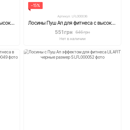
−15%
Артикул: LFL000036
Лосины Пуш Ап для фитнеса с высокой талией LILAFIT розово-желтые градиент размер S
Лосины Пуш Ап для фитнеса с высокой талией LILAFIT коричневые размер S
551 грн
646 грн
Нет в наличии