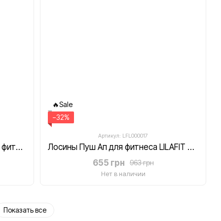
🔥Sale
−32%
Артикул: LFL000017
Лосины с Пуш Ап эффектом для фитнеса с высокой талией LILAFIT черные размер S
Лосины Пуш Ап для фитнеса LILAFIT розовые градиент размер S
655 грн
963 грн
Нет в наличии
Показать все