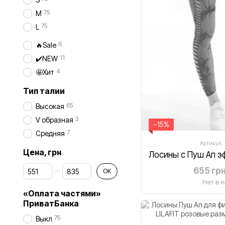
75
M
75
L
6
🔥Sale
11
✔️NEW
4
🤩Хит
Тип талии
65
Высокая
3
V образная
−15%
7
Средняя
Артикул:
Цена, грн
От Цена, грн
До Цена, грн
655 гр
OK
Нет в 
«Оплата частями»
ПриватБанка
75
Выкл